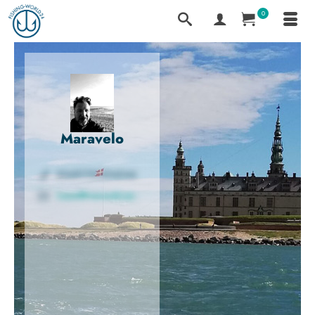
0
Maravelo
00491791004044
hesse@maravelo.eu