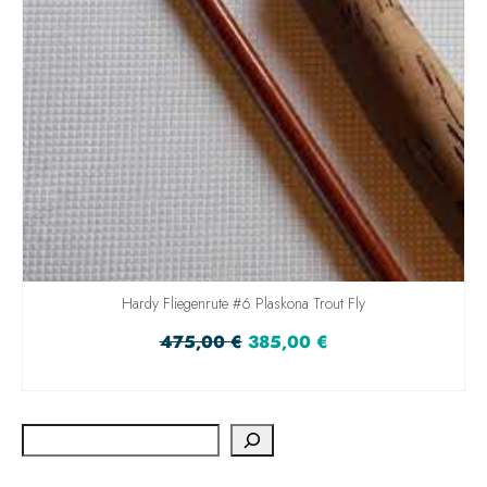
Hardy Fliegenrute #6 Plaskona Trout Fly
475,00
€
385,00
€
IN DEN WARENKORB