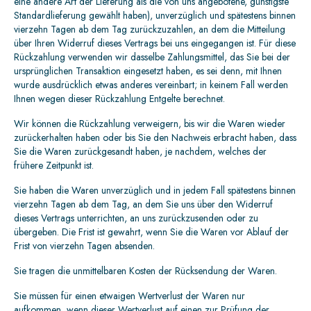
eine andere Art der Lieferung als die von uns angebotene, günstigste
Standardlieferung gewählt haben), unverzüglich und spätestens binnen
vierzehn Tagen ab dem Tag zurückzuzahlen, an dem die Mitteilung
über Ihren Widerruf dieses Vertrags bei uns eingegangen ist. Für diese
Rückzahlung verwenden wir dasselbe Zahlungsmittel, das Sie bei der
ursprünglichen Transaktion eingesetzt haben, es sei denn, mit Ihnen
wurde ausdrücklich etwas anderes vereinbart; in keinem Fall werden
Ihnen wegen dieser Rückzahlung Entgelte berechnet.
Wir können die Rückzahlung verweigern, bis wir die Waren wieder
zurückerhalten haben oder bis Sie den Nachweis erbracht haben, dass
Sie die Waren zurückgesandt haben, je nachdem, welches der
frühere Zeitpunkt ist.
Sie haben die Waren unverzüglich und in jedem Fall spätestens binnen
vierzehn Tagen ab dem Tag, an dem Sie uns über den Widerruf
dieses Vertrags unterrichten, an uns zurückzusenden oder zu
übergeben. Die Frist ist gewahrt, wenn Sie die Waren vor Ablauf der
Frist von vierzehn Tagen absenden.
Sie tragen die unmittelbaren Kosten der Rücksendung der Waren.
Sie müssen für einen etwaigen Wertverlust der Waren nur
aufkommen, wenn dieser Wertverlust auf einen zur Prüfung der