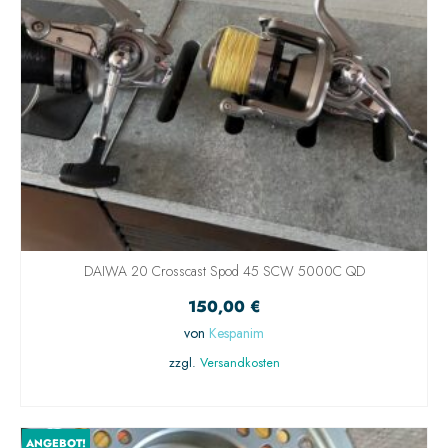
DAIWA 20 Crosscast Spod 45 SCW 5000C QD
150,00
€
von
Kespanim
zzgl.
Versandkosten
IN DEN WARENKORB
ANGEBOT!