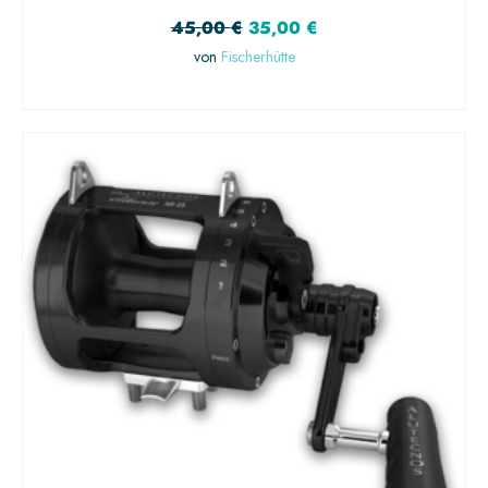
45,00
€
35,00
€
von
Fischerhütte
WEITERLESEN