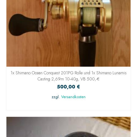
1x Shimano Ocean Conquest 201PG Rolle und 1x Shimano Lunamis
Casting 2,69m 10-40g, VB 500,-€
500,00
€
zzgl.
Versandkosten
IN DEN WARENKORB