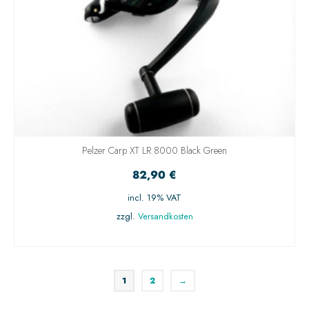
Pelzer Carp XT LR 8000 Black Green
82,90
€
incl. 19% VAT
zzgl.
Versandkosten
IN DEN WARENKORB
1
2
→