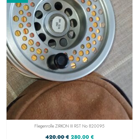
Fliegenrolle ZIRKON III RST No 820095
420,00
€
280,00
€