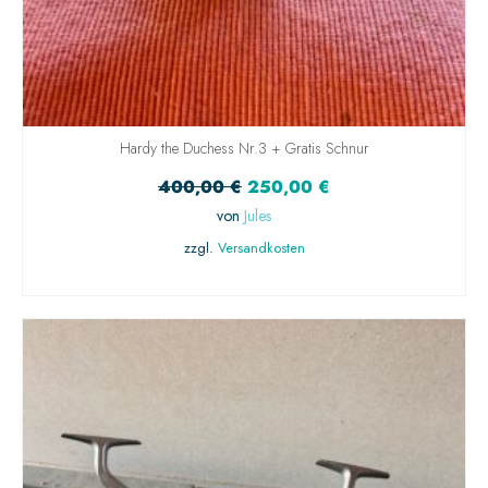
Hardy the Duchess Nr.3 + Gratis Schnur
400,00
€
250,00
€
von
Jules
zzgl.
Versandkosten
IN DEN WARENKORB