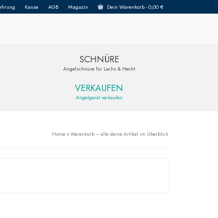
ehrung
Kasse
AGB
Magazin
Dein Warenkorb
-
0,00
€
SCHNÜRE
Angelschnüre für Lachs & Hecht
VERKAUFEN
Angelgerät verkaufen
Home
»
Warenkorb – alle deine Artikel im Überblick