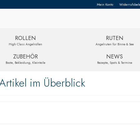
Mein Konto
Widerrufsbel
ROLLEN
RUTEN
High Class Angelrollen
Angelruten für Binne & See
ZUBEHÖR
NEWS
Boote, Bekleidung, Kleinteile
Rezepte, Spots & Termine
rtikel im Überblick