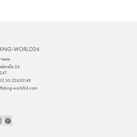
HING-WORLD24
Hesse
lstraße 24
0247
(0) 30-22430148
fishing-world24.com