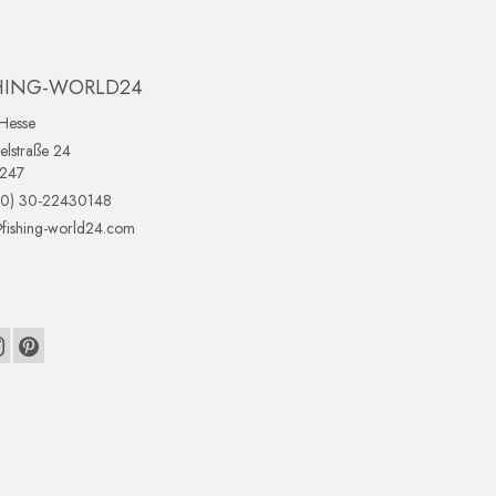
HING-WORLD24
Hesse
lstraße 24
0247
(0) 30-22430148
fishing-world24.com