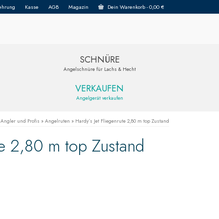
ehrung
Kasse
AGB
Magazin
Dein Warenkorb
-
0,00
€
SCHNÜRE
Angelschnüre für Lachs & Hecht
VERKAUFEN
Angelgerät verkaufen
 Angler und Profis
»
Angelruten
»
Hardy´s Jet Fliegenrute 2,80 m top Zustand
te 2,80 m top Zustand