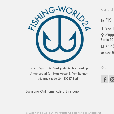
Kontakt
FIS
Sven 
Mügge
Berlin 1
+49 
sven@
Social
Fishing-World 24 Marktplatz für hochwertigen
Angelbedarf (c) Sven Hesse & Tom Renner,
Müggelstraße 24, 10247 Berlin
Beratung Onlinemarketing Strategie
© 2026 Fishing-World24 - Marktplatz für hochwertiges Angelgerät