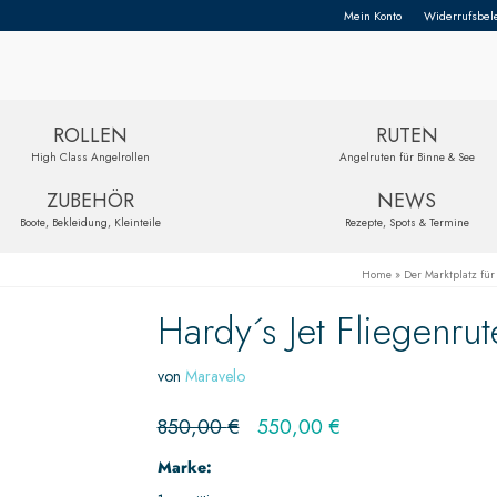
Mein Konto
Widerrufsbel
ROLLEN
RUTEN
High Class Angelrollen
Angelruten für Binne & See
ZUBEHÖR
NEWS
Boote, Bekleidung, Kleinteile
Rezepte, Spots & Termine
Home
»
Der Marktplatz für
Hardy´s Jet Fliegenru
von
Maravelo
850,00
€
550,00
€
Marke: