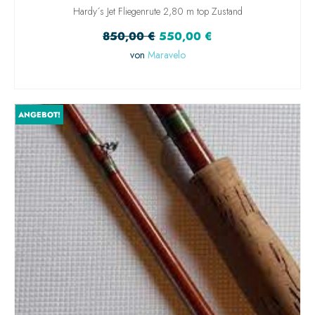
Hardy´s Jet Fliegenrute 2,80 m top Zustand
850,00
€
550,00
€
von
Maravelo
IN DEN WARENKORB
ANGEBOT!