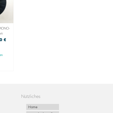
MONO-
Behr Red Carp Bushy Weed
DEGA CENTRON Flu
wn
Leader 3m 25Lps
Carbon 30m 0,30mm, 5
80
€
8,80
€
9,50
€
incl. VAT
incl. 19% VAT
en
zzgl.
Versandkosten
zzgl.
Versandkosten
G
AUSFÜHRUNG
IN DEN WARENK
WÄHLEN
Nützliches
Home