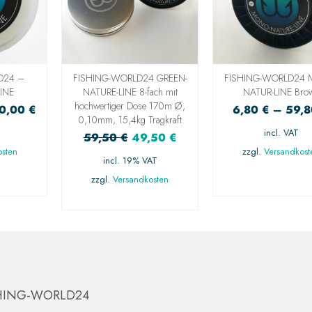
D24 –
FISHING-WORLD24 GREEN-
FISHING-WORLD24 
INE
NATURE-LINE 8-fach mit
NATUR-LINE Bro
hochwertiger Dose 170m Ø,
0,00
€
6,80
€
–
59,
0,10mm, 15,4kg Tragkraft
incl. VAT
59,50
€
49,50
€
osten
zzgl.
Versandkost
incl. 19% VAT
UNG
AUSFÜHRUN
zzgl.
Versandkosten
N
WÄHLEN
IN DEN WARENKORB
HING-WORLD24