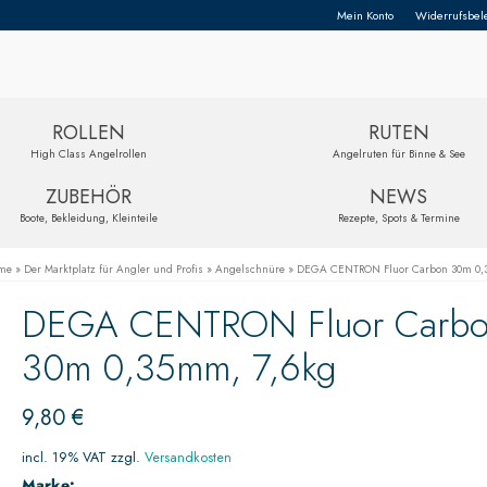
Mein Konto
Widerrufsbel
ROLLEN
RUTEN
High Class Angelrollen
Angelruten für Binne & See
ZUBEHÖR
NEWS
Boote, Bekleidung, Kleinteile
Rezepte, Spots & Termine
me
»
Der Marktplatz für Angler und Profis
»
Angelschnüre
»
DEGA CENTRON Fluor Carbon 30m 0,
DEGA CENTRON Fluor Carb
30m 0,35mm, 7,6kg
9,80
€
incl. 19% VAT
zzgl.
Versandkosten
Marke: