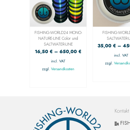
24 – 100%
FISHING-WORLD24 MONO-
FISHING-WORL
ON-LINE
NATURE-LINE Color und
SALTWATER-L
SALTWATER-LINE
74,50
€
35,00
€
–
45
16,50
€
–
650,00
€
AT
incl. VAT
incl. VAT
dkosten
zzgl.
Versandk
zzgl.
Versandkosten
RUNG
AUSFÜHR
EN
AUSFÜHRUNG
WÄHLE
WÄHLEN
Kontakt
FIS