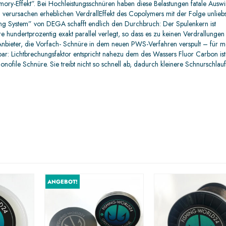
ry-Effekt”. Bei Hochleistungsschnüren haben diese Belastungen fatale Ausw
n verursachen erheblichen VerdrallEffekt des Copolymers mit der Folge unlie
ng System” von DEGA schafft endlich den Durchbruch: Der Spulenkern ist
e hundertprozentig exakt parallel verlegt, so dass es zu keinen Verdrallungen
bieter, die Vorfach- Schnüre in dem neuen PWS-Verfahren verspult – für m
ar: Lichtbrechungsfaktor entspricht nahezu dem des Wassers Fluor Carbon ist
nofile Schnüre. Sie treibt nicht so schnell ab, dadurch kleinere Schnurschlau
ANGEBOT!