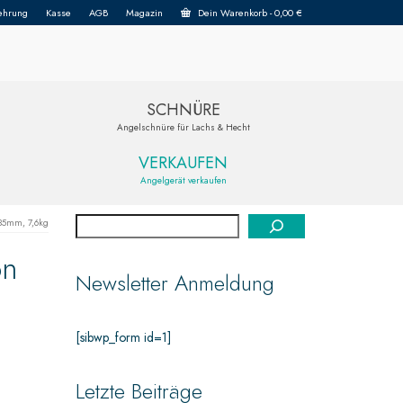
ehrung
Kasse
AGB
Magazin
Dein Warenkorb
-
0,00
€
SCHNÜRE
Angelschnüre für Lachs & Hecht
VERKAUFEN
Angelgerät verkaufen
35mm, 7,6kg
on
Newsletter Anmeldung
[sibwp_form id=1]
Letzte Beiträge