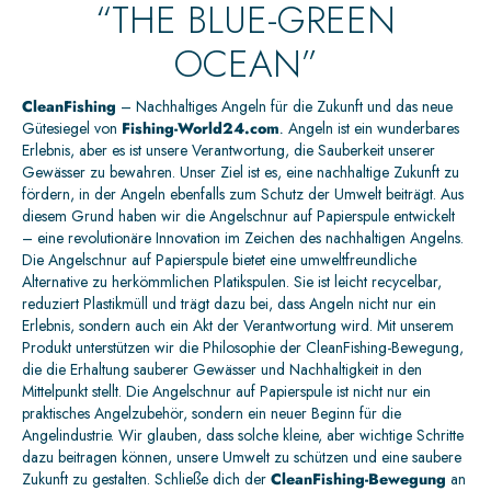
“THE BLUE-GREEN
OCEAN”
CleanFishing
– Nachhaltiges Angeln für die Zukunft und das neue
Gütesiegel von
Fishing-World24.com
.
Angeln ist ein wunderbares
Erlebnis, aber es ist unsere Verantwortung, die Sauberkeit unserer
Gewässer zu bewahren. Unser Ziel ist es, eine nachhaltige Zukunft zu
fördern, in der Angeln ebenfalls zum Schutz der Umwelt beiträgt. Aus
diesem Grund haben wir die Angelschnur auf Papierspule entwickelt
– eine revolutionäre Innovation im Zeichen des nachhaltigen Angelns.
Die Angelschnur auf Papierspule bietet eine umweltfreundliche
Alternative zu herkömmlichen Platikspulen. Sie ist leicht recycelbar,
reduziert Plastikmüll und trägt dazu bei, dass Angeln nicht nur ein
Erlebnis, sondern auch ein Akt der Verantwortung wird. Mit unserem
Produkt unterstützen wir die Philosophie der CleanFishing-Bewegung,
die die Erhaltung sauberer Gewässer und Nachhaltigkeit in den
Mittelpunkt stellt. Die Angelschnur auf Papierspule ist nicht nur ein
praktisches Angelzubehör, sondern ein neuer Beginn für die
Angelindustrie. Wir glauben, dass solche kleine, aber wichtige Schritte
dazu beitragen können, unsere Umwelt zu schützen und eine saubere
Zukunft zu gestalten. Schließe dich der
CleanFishing-Bewegung
an