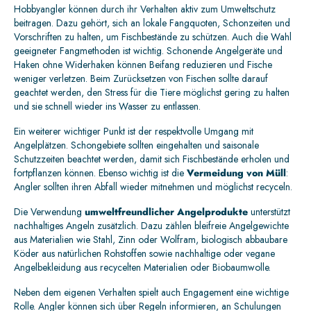
Hobbyangler können durch ihr Verhalten aktiv zum Umweltschutz
beitragen. Dazu gehört, sich an lokale Fangquoten, Schonzeiten und
Vorschriften zu halten, um Fischbestände zu schützen. Auch die Wahl
geeigneter Fangmethoden ist wichtig. Schonende Angelgeräte und
Haken ohne Widerhaken können Beifang reduzieren und Fische
weniger verletzen. Beim Zurücksetzen von Fischen sollte darauf
geachtet werden, den Stress für die Tiere möglichst gering zu halten
und sie schnell wieder ins Wasser zu entlassen.
Ein weiterer wichtiger Punkt ist der respektvolle Umgang mit
Angelplätzen. Schongebiete sollten eingehalten und saisonale
Schutzzeiten beachtet werden, damit sich Fischbestände erholen und
fortpflanzen können. Ebenso wichtig ist die
Vermeidung von Müll
:
Angler sollten ihren Abfall wieder mitnehmen und möglichst recyceln.
Die Verwendung
umweltfreundlicher Angelprodukte
unterstützt
nachhaltiges Angeln zusätzlich. Dazu zählen bleifreie Angelgewichte
aus Materialien wie Stahl, Zinn oder Wolfram, biologisch abbaubare
Köder aus natürlichen Rohstoffen sowie nachhaltige oder vegane
Angelbekleidung aus recycelten Materialien oder Biobaumwolle.
Neben dem eigenen Verhalten spielt auch Engagement eine wichtige
Rolle. Angler können sich über Regeln informieren, an Schulungen