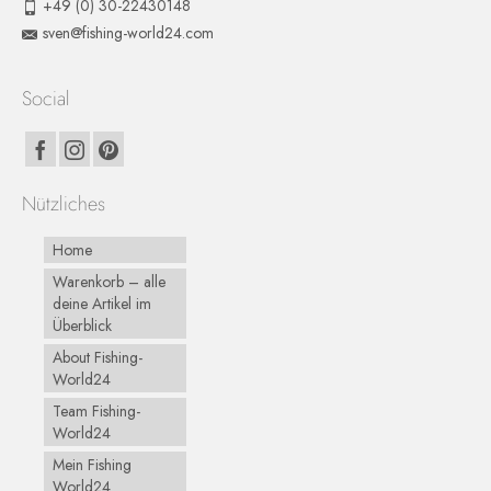
+49 (0) 30-22430148
sven@fishing-world24.com
Social
Nützliches
Home
Warenkorb – alle
deine Artikel im
Überblick
About Fishing-
World24
Team Fishing-
World24
Mein Fishing
World24