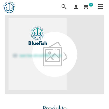
0
Bluefish
issam.ben.ahmed1@hmail.com
Produkte