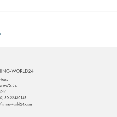
n.
HING-WORLD24
Hesse
lstraße 24
0247
(0) 30-22430148
fishing-world24.com