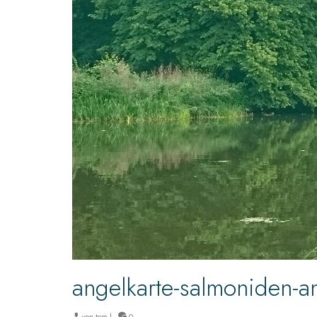
angelkarte-salmoniden-
von
tom
|
0