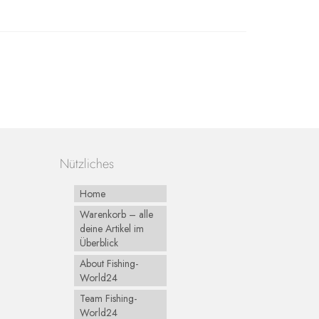
Nützliches
Home
Warenkorb – alle
deine Artikel im
Überblick
About Fishing-
World24
Team Fishing-
World24