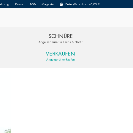
ehrung
Kasse
AGB
Magazin
Dein Warenkorb
-
0,00
€
SCHNÜRE
Angelschnüre für Lachs & Hecht
VERKAUFEN
Angelgerät verkaufen