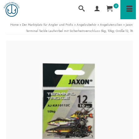
0
Home
»
Der Marktplatz für Angler und Profis
»
Angelzubehör
»
Angelutensilien
»
Jaxon
Terminal Tackle Laufwirbel mit Sicherheitsverschluss 5kg, 10kg; Größe:12, 18