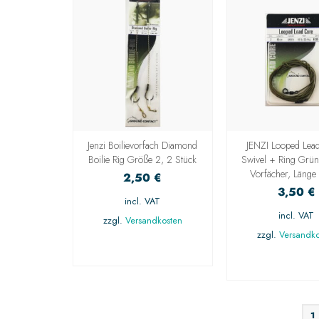
Jenzi Boilievorfach Diamond
JENZI Looped Lea
Boilie Rig Größe 2, 2 Stück
Swivel + Ring Grün
Vorfächer, Läng
2,50
€
3,50
€
incl. VAT
incl. VAT
zzgl.
Versandkosten
zzgl.
Versandko
AUSFÜHRUNG
WÄHLEN
AUSFÜHRU
WÄHLE
1