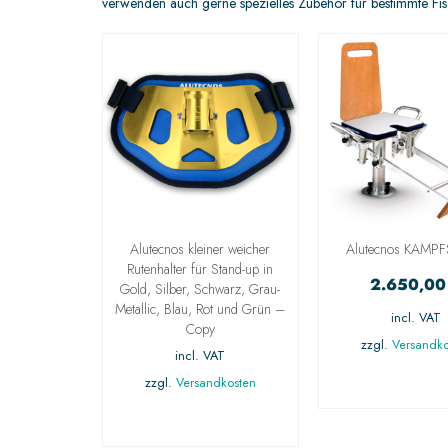
verwenden auch gerne spezielles Zubehör für bestimmte Fi
Alutecnos kleiner weicher
Alutecnos KAMP
Rutenhalter für Stand-up in
2.650,0
Gold, Silber, Schwarz, Grau-
Metallic, Blau, Rot und Grün –
incl. VAT
Copy
zzgl.
Versandko
incl. VAT
AUSFÜHRU
zzgl.
Versandkosten
WÄHLE
AUSFÜHRUNG
WÄHLEN