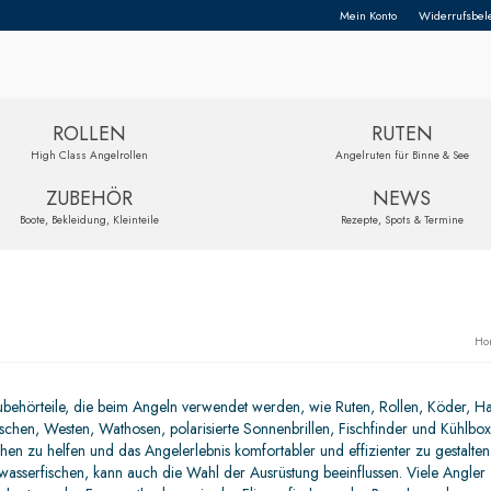
Mein Konto
Widerrufsbel
ROLLEN
RUTEN
High Class Angelrollen
Angelruten für Binne & See
ZUBEHÖR
NEWS
Boote, Bekleidung, Kleinteile
Rezepte, Spots & Termine
Ho
Zubehörteile, die beim Angeln verwendet werden, wie Ruten, Rollen, Köder, H
chen, Westen, Wathosen, polarisierte Sonnenbrillen, Fischfinder und Kühlbox
 zu helfen und das Angelerlebnis komfortabler und effizienter zu gestalten
zwasserfischen, kann auch die Wahl der Ausrüstung beeinflussen. Viele Angler