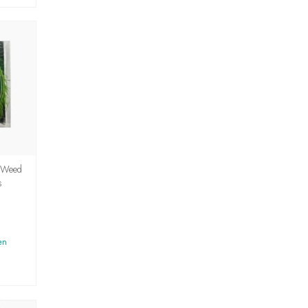
 Weed
s
en
G