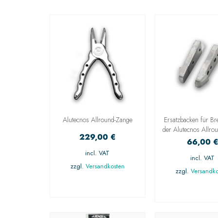
Alutecnos Allround-Zange
Ersatzbacken für Br
der Alutecnos Allro
229,00
€
66,00
incl. VAT
incl. VAT
zzgl.
Versandkosten
zzgl.
Versandko
AUSFÜHRUNG
AUSFÜHRU
WÄHLEN
WÄHLE