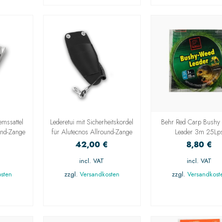
emssattel
Lederetui mit Sicherheitskordel
Behr Red Carp Bushy
und-Zange
für Alutecnos Allround-Zange
Leader 3m 25Lp
€
42,00
€
8,80
€
incl. VAT
incl. VAT
sten
zzgl.
Versandkosten
zzgl.
Versandkost
NG
AUSFÜHRUNG
AUSFÜHRUN
N
WÄHLEN
WÄHLEN