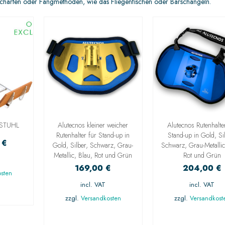
scharten oder Fangmethoden, wie das Fliegenfischen oder Barschangeln.
FSTUHL
Alutecnos kleiner weicher
Alutecnos Rutenhalte
Rutenhalter für Stand-up in
Stand-up in Gold, Si
0
€
Gold, Silber, Schwarz, Grau-
Schwarz, Grau-Metallic
Metallic, Blau, Rot und Grün
Rot und Grün
169,00
€
204,00
€
sten
incl. VAT
incl. VAT
NG
N
zzgl.
Versandkosten
zzgl.
Versandkost
AUSFÜHRUNG
AUSFÜHRUN
WÄHLEN
WÄHLEN