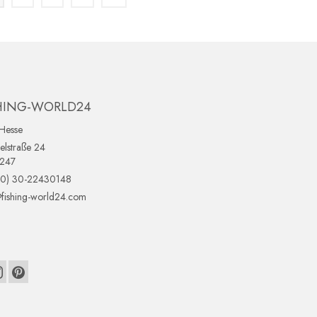
HING-WORLD24
Hesse
lstraße 24
0247
(0) 30-22430148
fishing-world24.com