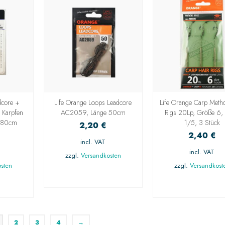
dcore +
Life Orange Loops Leadcore
Life Orange Carp Meth
 Karpfen
AC2059, Länge 50cm
Rigs 20Lp, Größe 6, 
e 80cm
1/5, 3 Stück
2,20
€
2,40
€
incl. VAT
incl. VAT
zzgl.
Versandkosten
sten
zzgl.
Versandkost
AUSFÜHRUNG
NG
WÄHLEN
AUSFÜHRUN
N
WÄHLEN
2
3
4
→