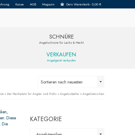
ehrung
Kasse
AGB
Magazin
Dein Warenkorb
-
0,00
€
SCHNÜRE
Angelschnüre für Lachs & Hecht
VERKAUFEN
Angelgerät verkaufen
Sortieren nach neuesten
me
»
Der Marktplatz für Angler und Profis
»
Angelzubehör
»
Angelutensilien
aken,
en. Diese
KATEGORIE
. Die
Angelutensilien