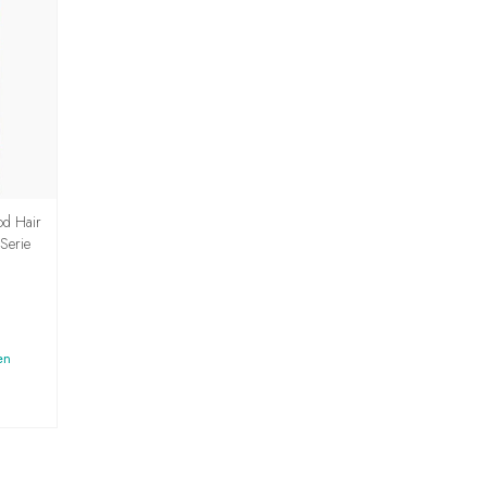
od Hair
Serie
en
G