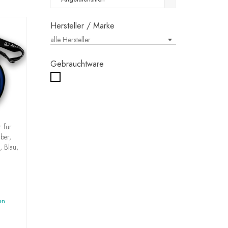
Hersteller / Marke
alle Hersteller
Gebrauchtware
r für
lber,
, Blau,
en
G