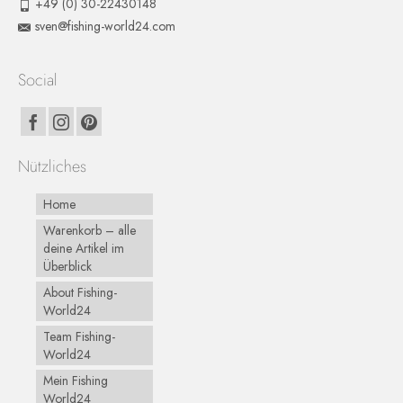
+49 (0) 30-22430148
sven@fishing-world24.com
Social
Nützliches
Home
Warenkorb – alle
deine Artikel im
Überblick
About Fishing-
World24
Team Fishing-
World24
Mein Fishing
World24