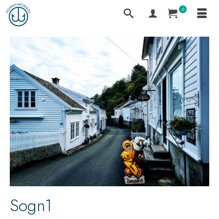
0
Sogn1