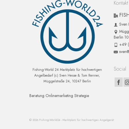
Kontakt
FIS
Sven 
Mügge
Berlin 1
+49 
sven@
Social
Fishing-World 24 Marktplatz für hochwertigen
Angelbedarf (c) Sven Hesse & Tom Renner,
Müggelstraße 24, 10247 Berlin
Beratung Onlinemarketing Strategie
© 2026 Fishing-World24 - Marktplatz für hochwertiges Angelgerät