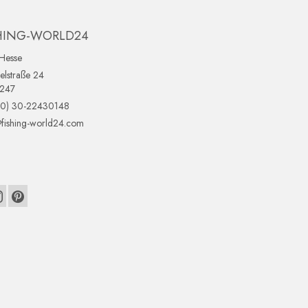
HING-WORLD24
Hesse
lstraße 24
0247
(0) 30-22430148
fishing-world24.com