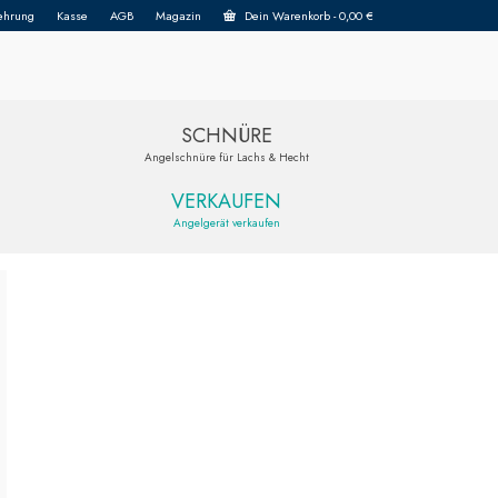
ehrung
Kasse
AGB
Magazin
Dein Warenkorb
-
0,00
€
SCHNÜRE
Angelschnüre für Lachs & Hecht
VERKAUFEN
Angelgerät verkaufen