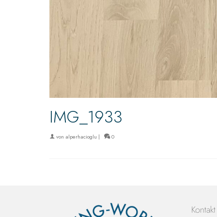
IMG_1933
von
alperhacioglu
|
0
Kontakt