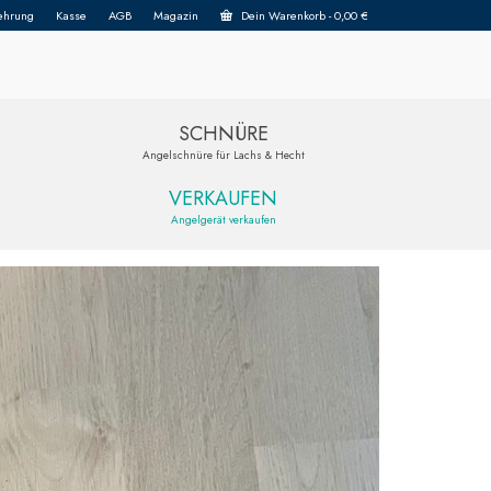
ehrung
Kasse
AGB
Magazin
Dein Warenkorb
-
0,00
€
SCHNÜRE
Angelschnüre für Lachs & Hecht
VERKAUFEN
Angelgerät verkaufen