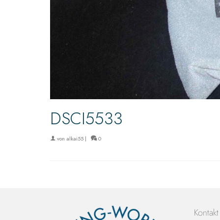
DSCI5533
von
alkai55
|
0
Kontakt