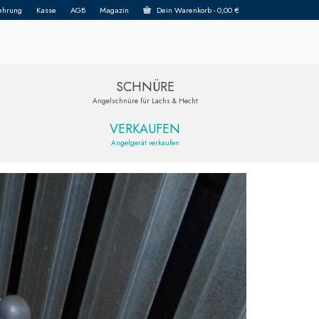
ehrung
Kasse
AGB
Magazin
Dein Warenkorb
-
0,00
€
SCHNÜRE
Angelschnüre für Lachs & Hecht
VERKAUFEN
Angelgerät verkaufen