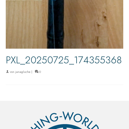
PXL_20250725_174355368
von
janagluche
|
0