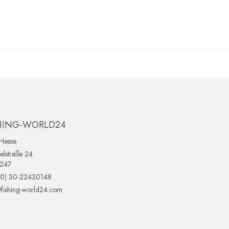
HING-WORLD24
Hesse
lstraße 24
0247
(0) 30-22430148
fishing-world24.com