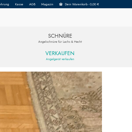
ehrung
Kasse
AGB
Magazin
Dein Warenkorb
-
0,00
€
SCHNÜRE
Angelschnüre für Lachs & Hecht
VERKAUFEN
Angelgerät verkaufen