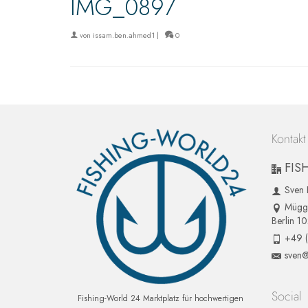
IMG_0897
von
issam.ben.ahmed1
|
0
Kontakt
FIS
Sven 
Mügge
Berlin 1
+49 
sven@
Social
Fishing-World 24 Marktplatz für hochwertigen