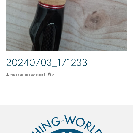
20240703_171233
von
danielciechanowicz
|
0