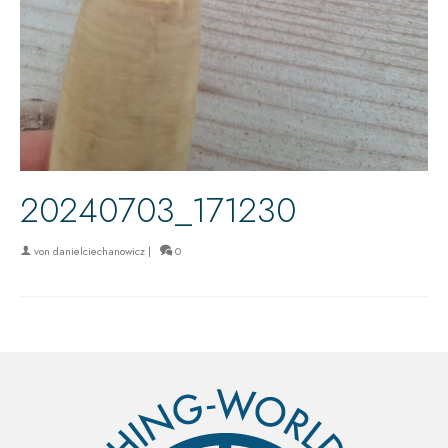
20240703_171230
von
danielciechanowicz
|
0