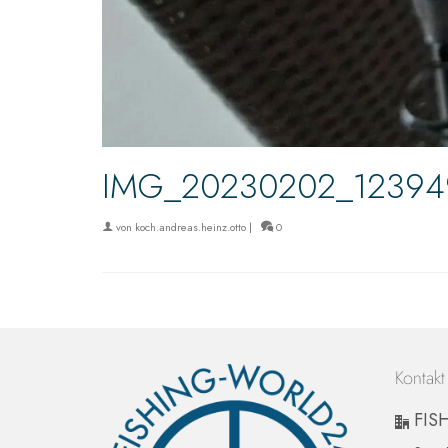
IMG_20230202_12394
von
koch.andreas.heinz.otto
|
0
Kontakt
FIS