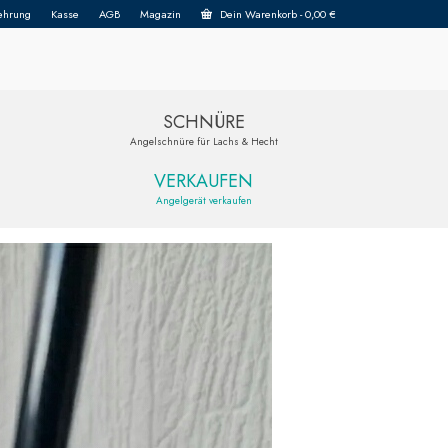
ehrung
Kasse
AGB
Magazin
Dein Warenkorb
-
0,00
€
SCHNÜRE
Angelschnüre für Lachs & Hecht
VERKAUFEN
Angelgerät verkaufen