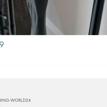
9
HING-WORLD24