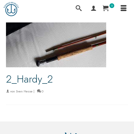
0
2_Hardy_2
von
Sven Hesse
|
0