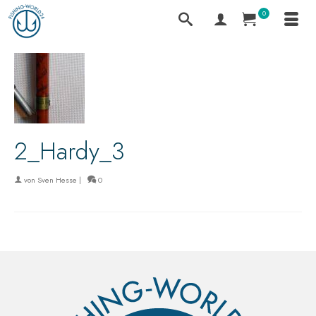
0
2_Hardy_3
von
Sven Hesse
|
0