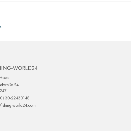
n.
HING-WORLD24
Hesse
lstraße 24
0247
(0) 30-22430148
fishing-world24.com