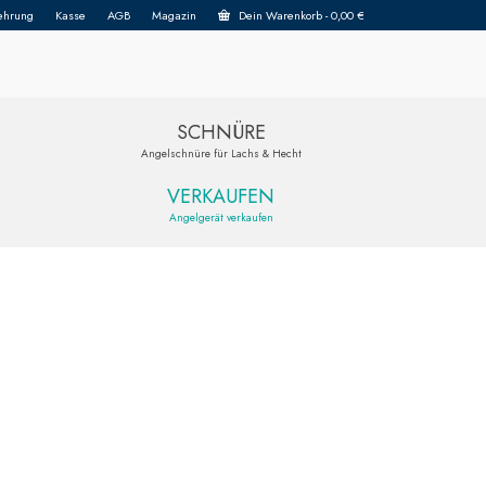
ehrung
Kasse
AGB
Magazin
Dein Warenkorb
-
0,00
€
SCHNÜRE
Angelschnüre für Lachs & Hecht
VERKAUFEN
Angelgerät verkaufen