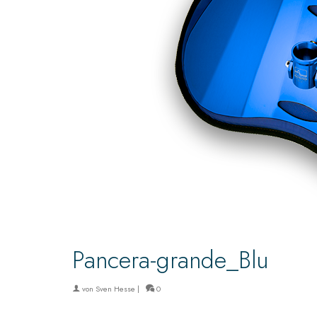
Pancera-grande_Blu
von
Sven Hesse
|
0