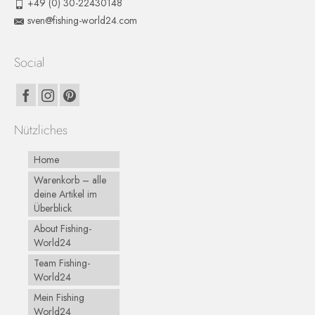
+49 (0) 30-22430148
sven@fishing-world24.com
Social
Nützliches
Home
Warenkorb – alle
deine Artikel im
Überblick
About Fishing-
World24
Team Fishing-
World24
Mein Fishing
World24