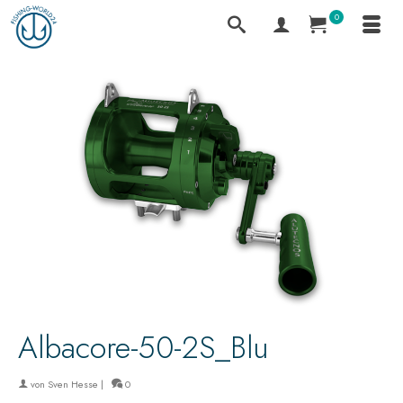
0
Albacore-50-2S_Blu
von
Sven Hesse
|
0