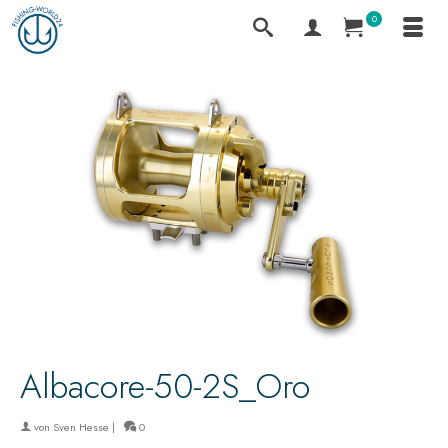
0
Albacore-50-2S_Oro
von
Sven Hesse
|
0