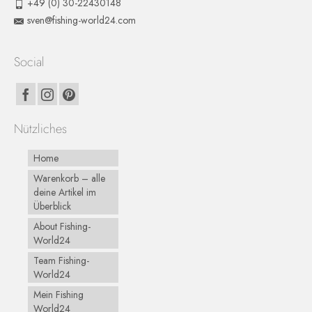
+49 (0) 30-22430148
sven@fishing-world24.com
Social
Nützliches
Home
Warenkorb – alle
deine Artikel im
Überblick
About Fishing-
World24
Team Fishing-
World24
Mein Fishing
World24