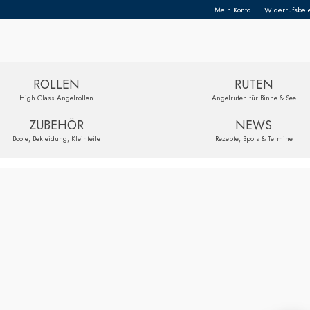
Mein Konto
Widerrufsbel
ROLLEN
RUTEN
High Class Angelrollen
Angelruten für Binne & See
ZUBEHÖR
NEWS
Boote, Bekleidung, Kleinteile
Rezepte, Spots & Termine