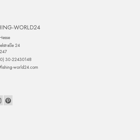
HING-WORLD24
Hesse
lstraße 24
0247
(0) 30-22430148
fishing-world24.com