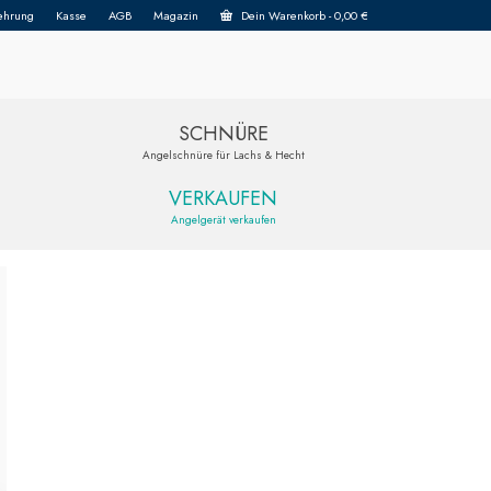
ehrung
Kasse
AGB
Magazin
Dein Warenkorb
-
0,00
€
SCHNÜRE
Angelschnüre für Lachs & Hecht
VERKAUFEN
Angelgerät verkaufen