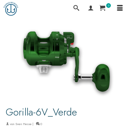
0
Gorilla-6V_Verde
von
Sven Hesse
|
0