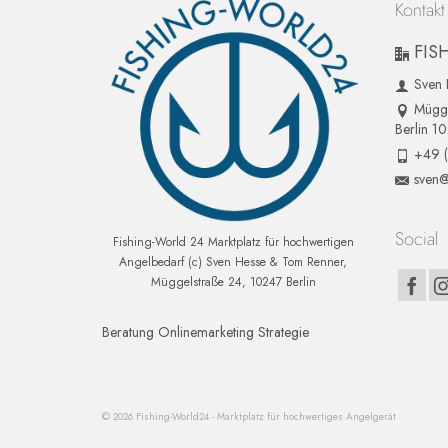
Kontakt
FIS
Sven 
Mügge
Berlin 1
+49 
sven@
Social
Fishing-World 24 Marktplatz für hochwertigen
Angelbedarf (c) Sven Hesse & Tom Renner,
Müggelstraße 24, 10247 Berlin
Beratung Onlinemarketing Strategie
© 2026 Fishing-World24 - Marktplatz für hochwertiges Angelgerät