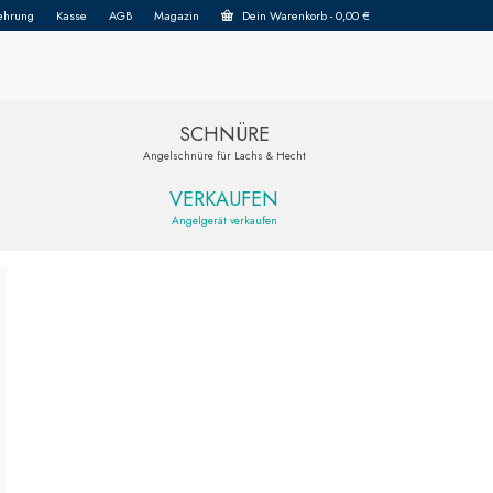
ehrung
Kasse
AGB
Magazin
Dein Warenkorb
-
0,00
€
SCHNÜRE
Angelschnüre für Lachs & Hecht
VERKAUFEN
Angelgerät verkaufen