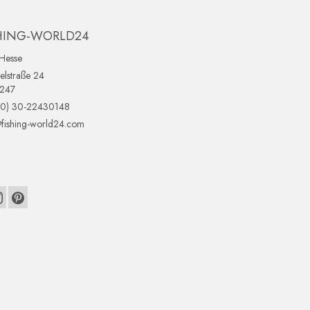
HING-WORLD24
Hesse
lstraße 24
0247
(0) 30-22430148
fishing-world24.com