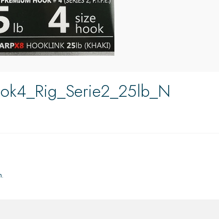
ook4_Rig_Serie2_25lb_N
n.