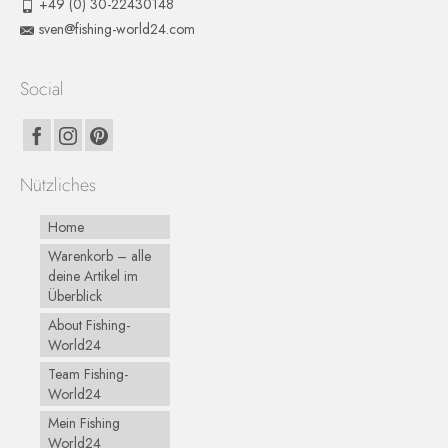
+49 (0) 30-22430148
sven@fishing-world24.com
Social
Nützliches
Home
Warenkorb – alle
deine Artikel im
Überblick
About Fishing-
World24
Team Fishing-
World24
Mein Fishing
World24