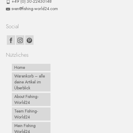
+49 (0) 30-22430148
sven@fishing-world24.com
Social
Nützliches
Home
Warenkorb – alle
deine Artikel im
Überblick
About Fishing-
World24
Team Fishing-
World24
Mein Fishing
World24