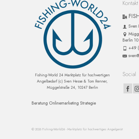
Kontakt
FIS
Sven 
Mügge
Berlin 1
+49 
sven@
Social
Fishing-World 24 Marktplatz für hochwertigen
Angelbedarf (c) Sven Hesse & Tom Renner,
Müggelstraße 24, 10247 Berlin
Beratung Onlinemarketing Strategie
© 2026 Fishing-World24 - Marktplatz für hochwertiges Angelgerät