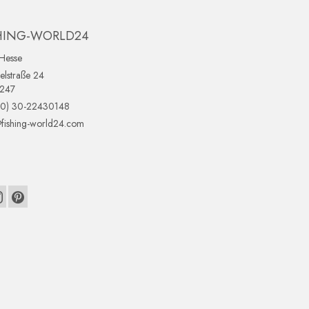
HING-WORLD24
Hesse
lstraße 24
0247
(0) 30-22430148
fishing-world24.com