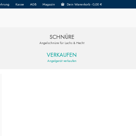
ehrung
Kasse
AGB
Magazin
Dein Warenkorb
-
0,00
€
SCHNÜRE
Angelschnüre für Lachs & Hecht
VERKAUFEN
Angelgerät verkaufen