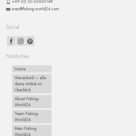
+49 (0) 30-22430148
sven@fishing-world24.com
Social
Nützliches
Home
Warenkorb – alle
deine Artikel im
Überblick
About Fishing-
World24
Team Fishing-
World24
Mein Fishing
World24