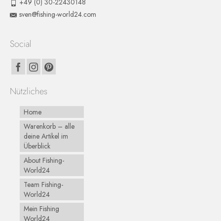
+49 (0) 30-22430148
sven@fishing-world24.com
Social
Nützliches
Home
Warenkorb – alle
deine Artikel im
Überblick
About Fishing-
World24
Team Fishing-
World24
Mein Fishing
World24