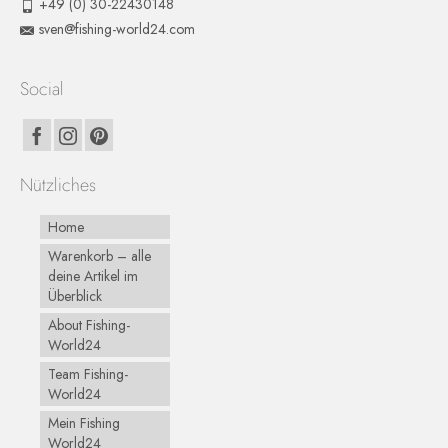
+49 (0) 30-22430148
sven@fishing-world24.com
Social
Nützliches
Home
Warenkorb – alle
deine Artikel im
Überblick
About Fishing-
World24
Team Fishing-
World24
Mein Fishing
World24