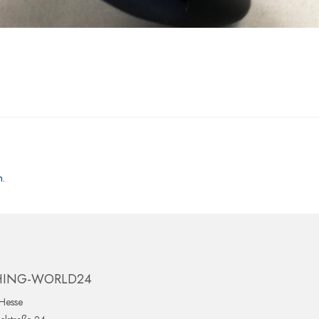
n.
HING-WORLD24
Hesse