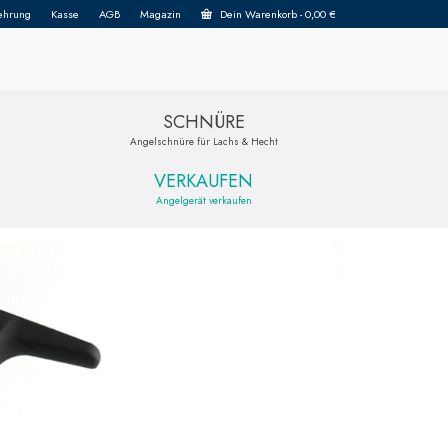
ehrung
Kasse
AGB
Magazin
Dein Warenkorb
-
0,00
€
SCHNÜRE
Angelschnüre für Lachs & Hecht
VERKAUFEN
Angelgerät verkaufen