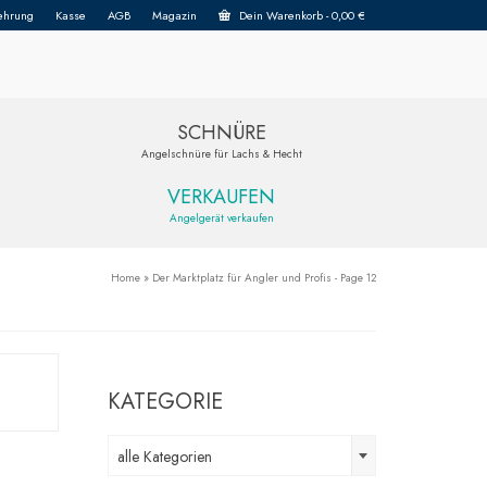
ehrung
Kasse
AGB
Magazin
Dein Warenkorb
-
0,00
€
SCHNÜRE
Angelschnüre für Lachs & Hecht
VERKAUFEN
Angelgerät verkaufen
Home
»
Der Marktplatz für Angler und Profis
- Page 12
KATEGORIE
alle Kategorien