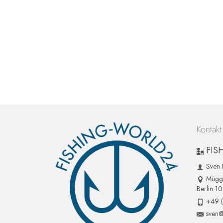
Kontakt
FIS
Sven 
Mügge
Berlin 1
+49 
sven@