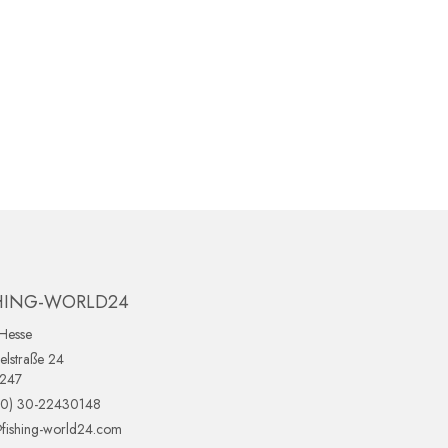
HING-WORLD24
Hesse
lstraße 24
0247
(0) 30-22430148
fishing-world24.com