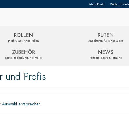
Mein Konto
Widerrufsbel
ROLLEN
RUTEN
High Class Angelrollen
Angelruten für Binne & See
ZUBEHÖR
NEWS
Boote, Bekleidung, Kleinteile
Rezepte, Spots & Termine
r und Profis
r Auswahl entsprechen.