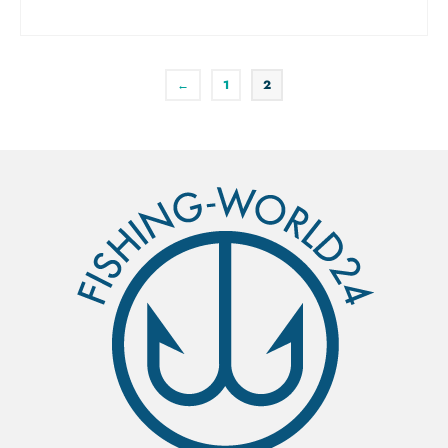
IN DEN WARENKORB
←
1
2