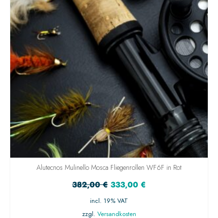
Alutecnos Mulinello Mosca Fliegenrollen WF6F in Rot
382,00
€
333,00
€
incl. 19% VAT
zzgl.
Versandkosten