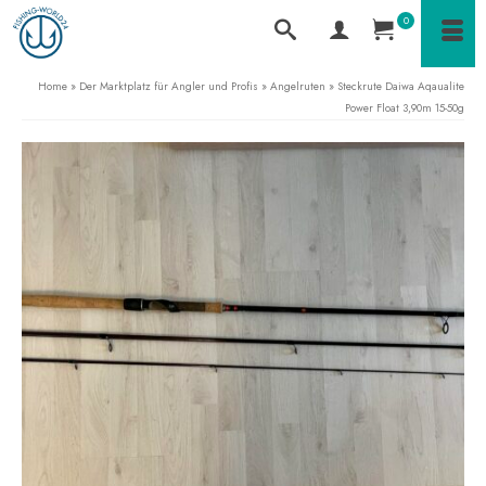
0
Home
»
Der Marktplatz für Angler und Profis
»
Angelruten
»
Steckrute Daiwa Aqaualite
Power Float 3,90m 15-50g