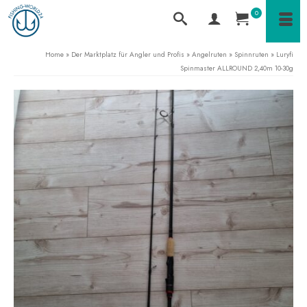
0
Home
»
Der Marktplatz für Angler und Profis
»
Angelruten
»
Spinnruten
»
Luryfi
Spinmaster ALLROUND 2,40m 10-30g