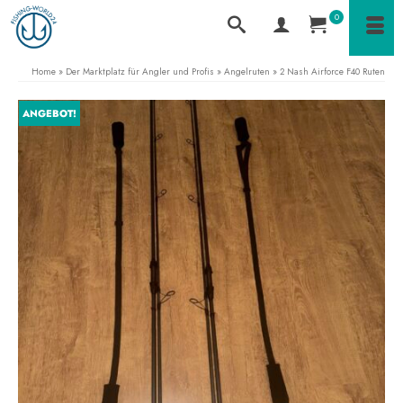
0
Home
»
Der Marktplatz für Angler und Profis
»
Angelruten
»
2 Nash Airforce F40 Ruten
ANGEBOT!