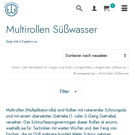
0
Multirollen Süßwasser
Zeigt alle 4 Ergebnisse
Home
»
Der Marktplatz für Angler und Profis
»
Angelrollen
»
Angelrollen Süßwasser /
Binnengewässer
»
Multirollen Süßwasser
Filter
Multirollen (Multiplikatorrolle) sind Rollen mit rotierender Schnurspule
und mit einem übersetzten Getriebe (1- oder 2-Gang Getriebe)
versehen. Das Schnurfassungsvermögen dieser Rollen ist enorm,
weshalb sie für Techniken mit weiten Würfen und den Fang von
Fischen, die im Drill mehrere hundert Meter Schnur nehmen,