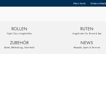
Mein Konto
Widerrufsbel
ROLLEN
RUTEN
High Class Angelrollen
Angelruten für Binne & See
ZUBEHÖR
NEWS
Boote, Bekleidung, Kleinteile
Rezepte, Spots & Termine