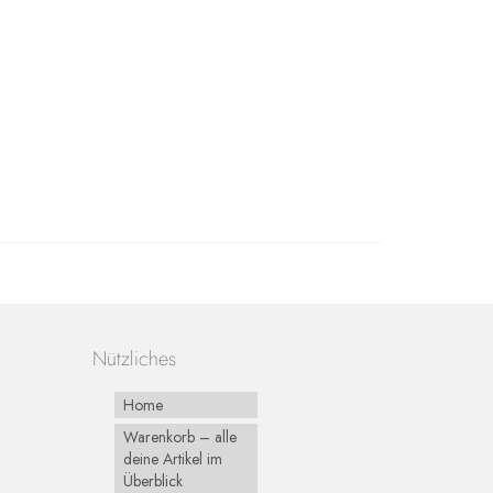
Nützliches
Home
Warenkorb – alle
deine Artikel im
Überblick