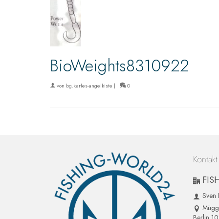
BioWeights8310922
von
bg.karles-angelkiste
|
0
Kontakt
FIS
Sven 
Mügge
Berlin 1