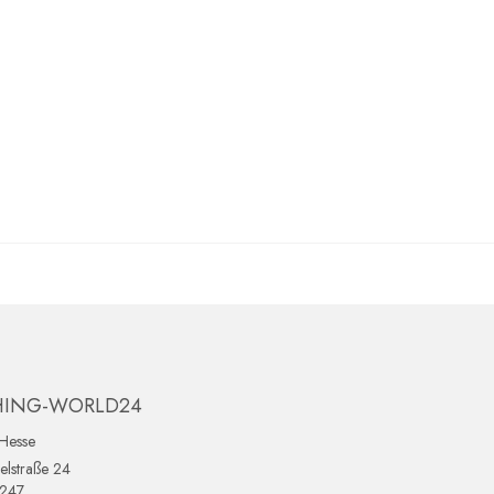
HING-WORLD24
Hesse
lstraße 24
0247