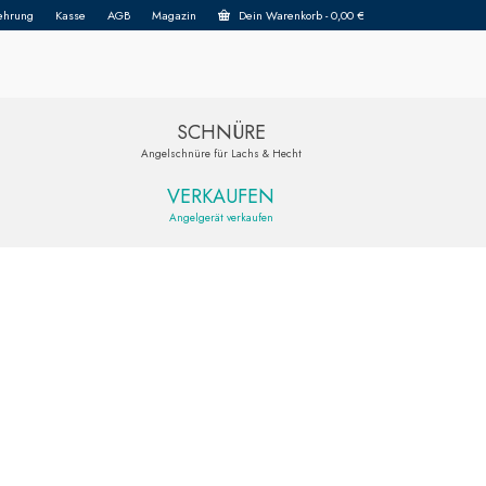
ehrung
Kasse
AGB
Magazin
Dein Warenkorb
-
0,00
€
SCHNÜRE
Angelschnüre für Lachs & Hecht
VERKAUFEN
Angelgerät verkaufen