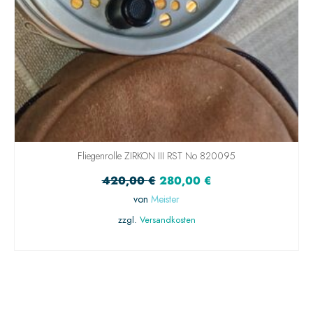
Fliegenrolle ZIRKON III RST No 820095
420,00
€
280,00
€
von
Meister
zzgl.
Versandkosten
IN DEN WARENKORB