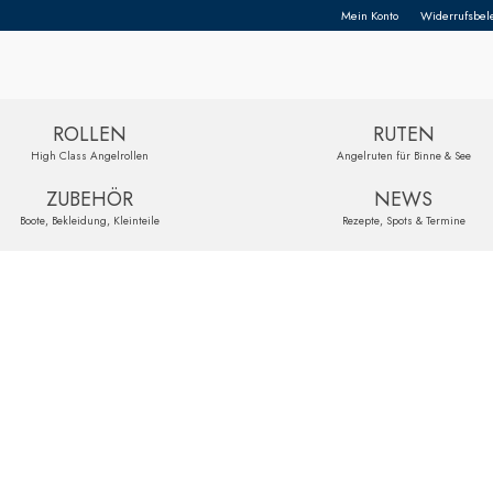
Mein Konto
Widerrufsbel
ROLLEN
RUTEN
High Class Angelrollen
Angelruten für Binne & See
ZUBEHÖR
NEWS
Boote, Bekleidung, Kleinteile
Rezepte, Spots & Termine