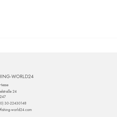
HING-WORLD24
Hesse
lstraße 24
0247
(0) 30-22430148
fishing-world24.com