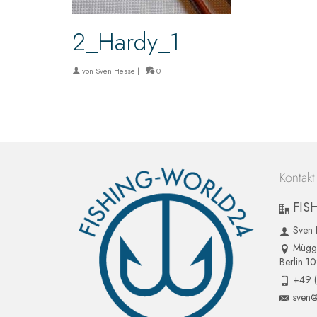
2_Hardy_1
von
Sven Hesse
|
0
Kontakt
FIS
Sven 
Mügge
Berlin 1
+49 
sven@