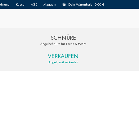
ehrung
Kasse
AGB
Magazin
Dein Warenkorb
-
0,00
€
SCHNÜRE
Angelschnüre für Lachs & Hecht
VERKAUFEN
Angelgerät verkaufen