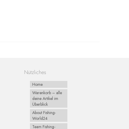
Nützliches
Home
Warenkorb – alle
deine Artikel im
Überblick
About Fishing-
World24
Team Fishing-