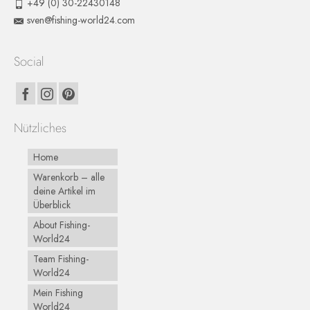
+49 (0) 30-22430148
sven@fishing-world24.com
Social
Nützliches
Home
Warenkorb – alle
deine Artikel im
Überblick
About Fishing-
World24
Team Fishing-
World24
Mein Fishing
World24